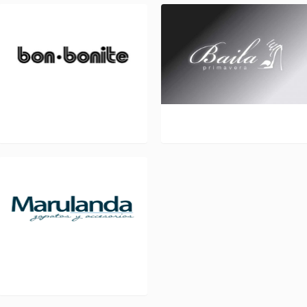
BON BONITE L 102
BAILA L 319
MARULANDA L 232