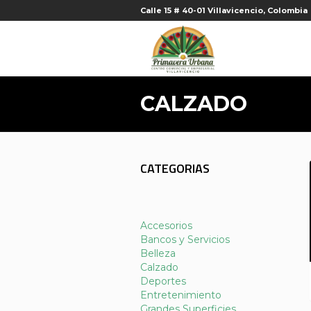
Calle 15 # 40-01 Villavicencio, Colombia
CALZADO
CATEGORIAS
Accesorios
Bancos y Servicios
Belleza
Calzado
Deportes
Entretenimiento
Grandes Superficies