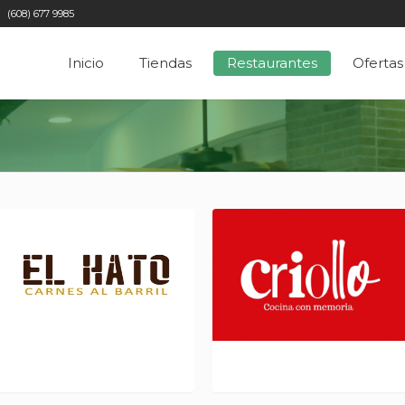
(608) 677 9985
Inicio
Tiendas
Restaurantes
Ofertas
EL HATO L 333
CRIOLLO L 347