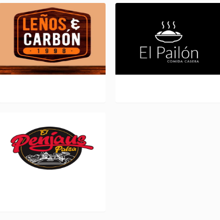
LEÑOS Y CARBÓN L 141
EL PAILON L 352
EL PENJAUS PAISA L 330