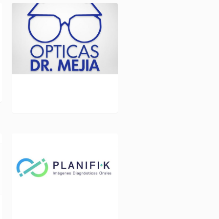
ÓPTICAS DR. MEJÍA L
221
PLANIFI-K L 256