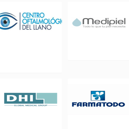
CENTRO
MEDIPIEL L 327
OFTALMOLÓGICO DEL
LLANO L 308
DHI L 312
FARMATODO L 302-303-