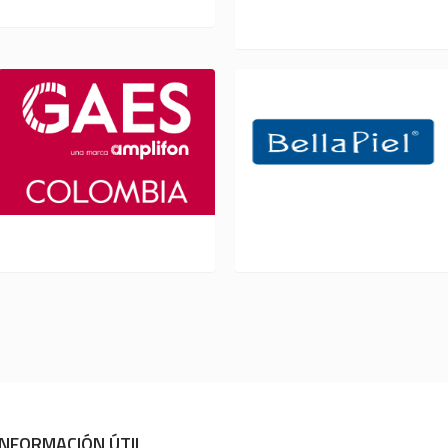
304
GAES L 253
BELLA PIEL L 234
INFORMACIÓN ÚTIL