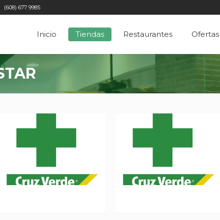
(608) 677 9985
Inicio
Tiendas
Restaurantes
Ofertas
STAR
CRUZ VERDE L 228-229
CRUZ VERDE L 305-306