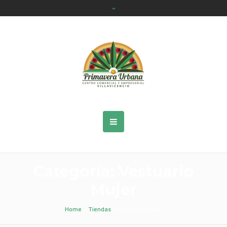
Categoría:
Vestuario
Mujer
Home
»
Tiendas
»
Vestuario Mujer