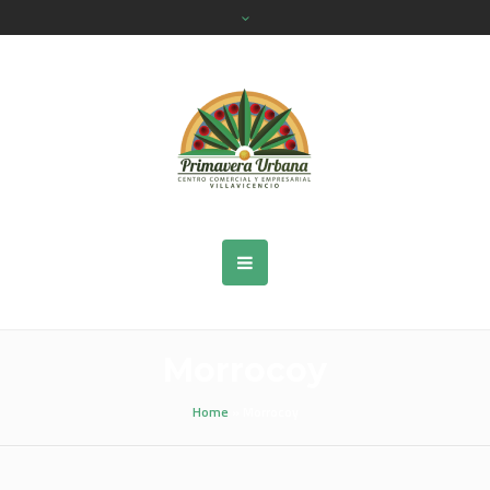
Morrocoy
Home
»
Morrocoy