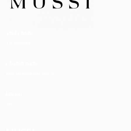
TELÉFONO:
316 4489423
PÁGINA WEB:
http://www.mussi.com.co
LOCAL:
120