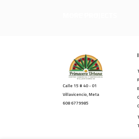
MORE PROJECTS
No projects found
Calle 15 # 40 - 01
Villavicencio, Meta
608 6779985