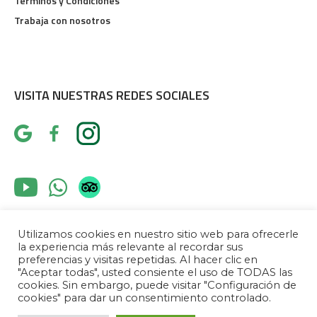
Terminos y Condiciones
Trabaja con nosotros
VISITA NUESTRAS REDES SOCIALES
Utilizamos cookies en nuestro sitio web para ofrecerle
la experiencia más relevante al recordar sus
preferencias y visitas repetidas. Al hacer clic en
"Aceptar todas", usted consiente el uso de TODAS las
cookies. Sin embargo, puede visitar "Configuración de
Instructivo uso parqueadero
Politicas de Privacidad
cookies" para dar un consentimiento controlado.
Instructivo Pet Friendly