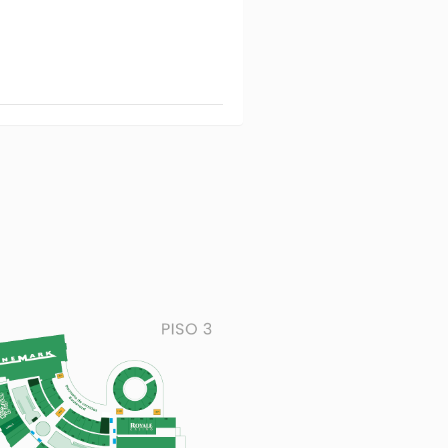
LURYX L 129