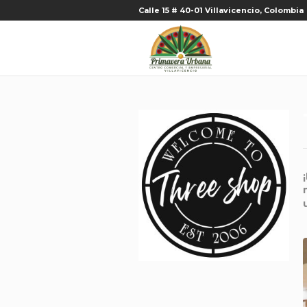
Calle 15 # 40-01 Villavicencio, Colombia