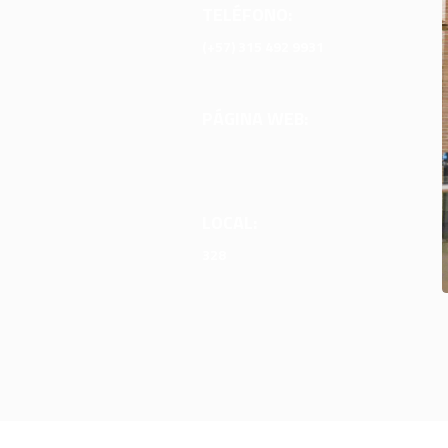
TELÉFONO:
(+57) 315 492 9931
PÁGINA WEB:
LOCAL:
328