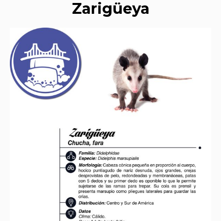
Zarigüeya