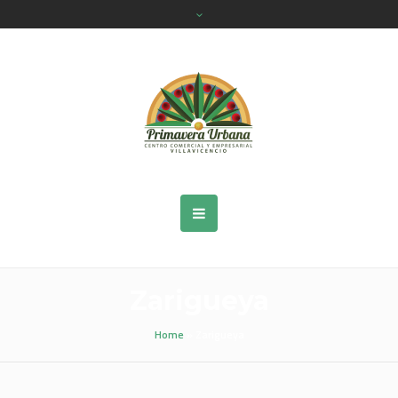
Zarigueya
Home
»
Zarigueya