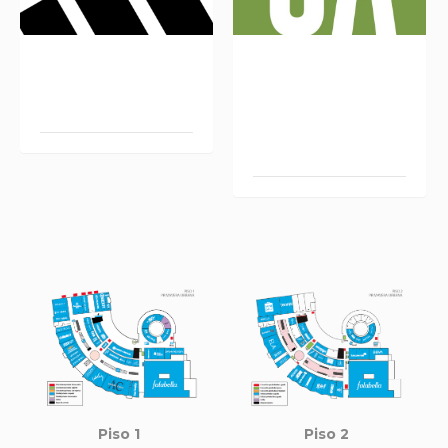
ADIDAS L 358.
OUTDOOR
ADVENTURE L211-
212
Piso 1
Piso 2