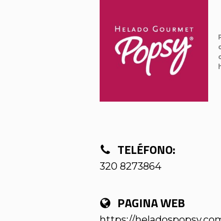
TELÉFONO:
320 8273864
PAGINA WEB
https://heladospopsy.co