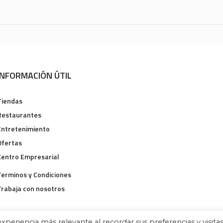
INFORMACIÓN ÚTIL
Tiendas
Restaurantes
Entretenimiento
Ofertas
Centro Empresarial
Terminos y Condiciones
Trabaja con nosotros
xperiencia más relevante al recordar sus preferencias y visita