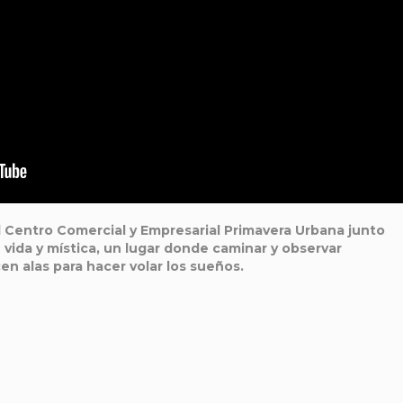
l Centro Comercial y Empresarial Primavera Urbana junto
vida y mística, un lugar donde caminar y observar
en alas para hacer volar los sueños.