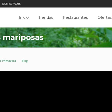
(608) 677 9985
Inicio
Tiendas
Restaurantes
Ofertas
s mariposas
r Primavera
In
Blog