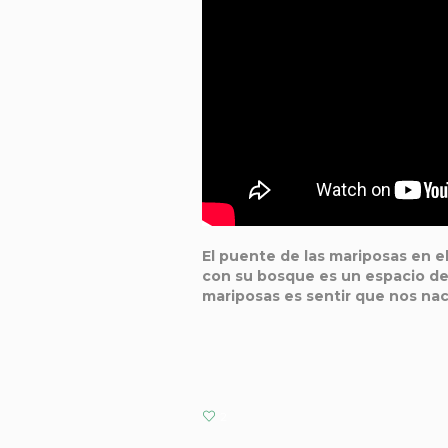
El puente de las mariposas en e
con su bosque es un espacio de 
mariposas es sentir que nos nac
2